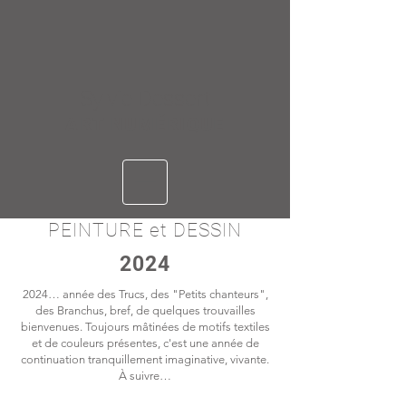
Sylvie Dessert
ART NUMÉRIQUE
PEINTURE et DESSIN
2024
2024… année des Trucs, des "Petits chanteurs",
des Branchus, bref, de quelques trouvailles
bienvenues. Toujours mâtinées de motifs textiles
et de couleurs présentes, c'est une année de
continuation tranquillement imaginative, vivante.
À suivre…